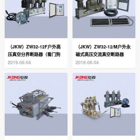
（JKW）ZW32-12F户外高
（JKW）ZW32-12/M户外永
压真空分界断路器（看门狗
磁式高压交流真空断路器
开关）
2019-06-04
2019-06-04