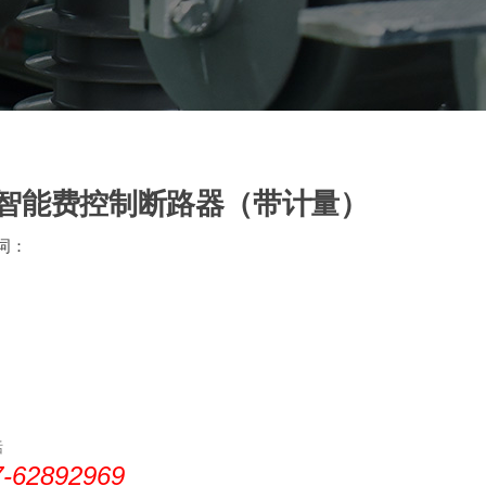
户外智能费控制断路器（带计量）
键词：
话
7-62892969