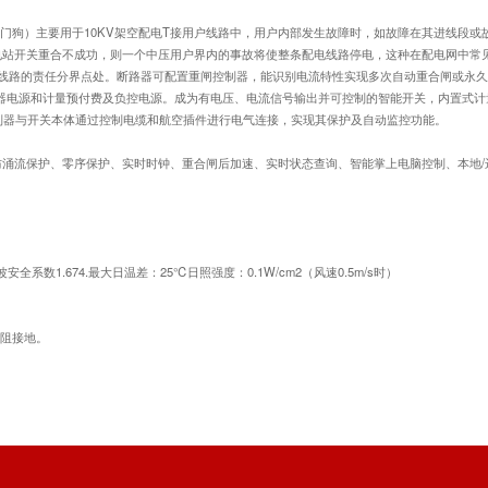
称看门狗）主要用于10KV架空配电T接用户线路中，用户内部发生故障时，如故障在其进线段
电站开关重合不成功，则一个中压用户界内的事故将使整条配电线路停电，这种在配电网中常
电线路的责任分界点处。断路器可配置重闸控制器，能识别电流特性实现多次自动重合闸或永
器电源和计量预付费及负控电源。成为有电压、电流信号输出并可控制的智能开关，内置式计
制器与开关本体通过控制电缆和航空插件进行电气连接，实现其保护及自动监控功能。
涌流保护、零序保护、实时时钟、重合闸后加速、实时状态查询、智能掌上电脑控制、本地/
全系数1.674.最大日温差：25℃日照强度：0.1W/cm2（风速0.5m/s时）
电阻接地。