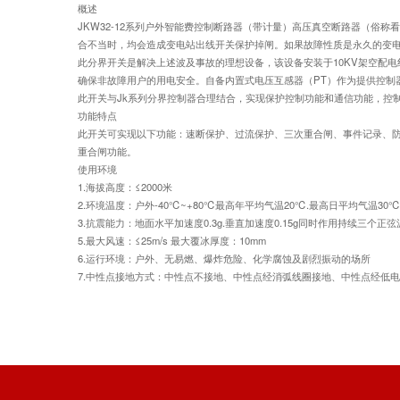
概述
JKW32-12系列户外智能费控制断路器（带计量）高压真空断路器（俗
合不当时，均会造成变电站出线开关保护掉闸。如果故障性质是永久的变
此分界开关是解决上述波及事故的理想设备，该设备安装于10KV架空配
确保非故障用户的用电安全。自备内置式电压互感器（PT）作为提供控制
此开关与Jk系列分界控制器合理结合，实现保护控制功能和通信功能，控
功能特点
此开关可实现以下功能：速断保护、过流保护、三次重合闸、事件记录、防
重合闸功能。
使用环境
1.海拔高度：≤2000米
2.环境温度：户外-40℃~+80℃最高年平均气温20℃.最高日平均气温30℃
3.抗震能力：地面水平加速度0.3g.垂直加速度0.15g同时作用持续三个正弦波安
5.最大风速：≤25m/s 最大覆冰厚度：10mm
6.运行环境：户外、无易燃、爆炸危险、化学腐蚀及剧烈振动的场所
7.中性点接地方式：中性点不接地、中性点经消弧线圈接地、中性点经低