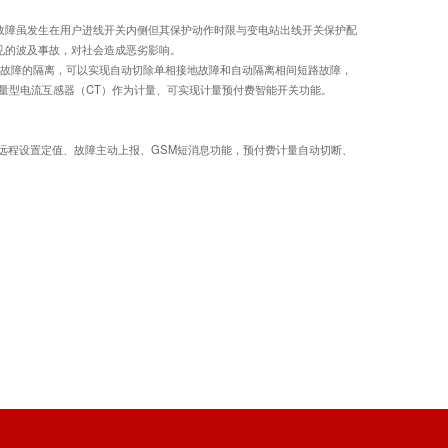
或故障虽发生在用户进线开关内侧但其保护动作时限与变电站出线开关保护配
见的波及事故，对社会造成恶劣影响。
久故障的隔离，可以实现自动切除单相接地故障和自动隔离相间短路故障，
量型电流互感器（CT）作为计量、可实现计量预付费智能开关功能。
远程设置定值、故障主动上报、GSM短消息功能，预付费计量自动切断、