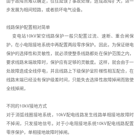
由于故障点难以确定，往往延误了事故处理，造成故障扩大，进一
步发展为相间短路，或者损坏电气设备。
线路保护配置相对简单
变电站10kV架空线路保护一般只配置过流、速断、重合闸保
护，在小电阻接地系统中再配置两段零序保护。因此，为保证继电
保护的选择性和灵敏性，就必须使整条线路都处在保护范围之内，
要求线路末端故障时，保护应有足够的灵敏度。这样，就会由于一
处故障造成全线停电，并且线路上下级保护呈阶梯性相互配合，在
线路末端已经没有保护级差时间，只能失去选择性故障掉闸而致使
全线掉闸，
不同的10kV接地方式
对于消弧线圈接地系统，10kV配电线路发生线路单相接地故障时
不掉闹，只发接地信号。对于小电阻接地系统10kV配电线路配置
零序保护，单相接地故障时掉闸。