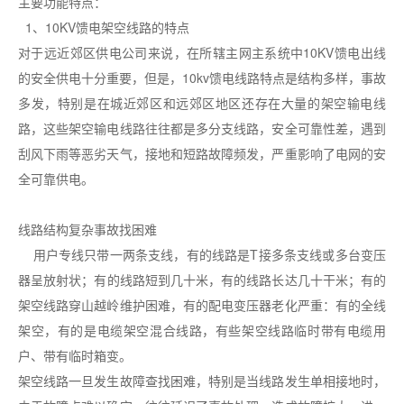
主要功能特点：
1、10KV馈电架空线路的特点
对于远近郊区供电公司来说，在所辖主网主系统中10KV馈电出线
的安全供电十分重要，但是，10kv馈电线路特点是结构多样，事故
多发，特别是在城近郊区和远郊区地区还存在大量的架空输电线
路，这些架空输电线路往往都是多分支线路，安全可靠性差，遇到
刮风下雨等恶劣天气，接地和短路故障频发，严重影响了电网的安
全可靠供电。
线路结构复杂事故找困难
用户专线只带一两条支线，有的线路是T接多条支线或多台变压
器呈放射状；有的线路短到几十米，有的线路长达几十干米；有的
架空线路穿山越岭维护困难，有的配电变压器老化严重：有的全线
架空，有的是电缆架空混合线路，有些架空线路临时带有电缆用
户、带有临时箱变。
架空线路一旦发生故障查找困难，特别是当线路发生单相接地时，