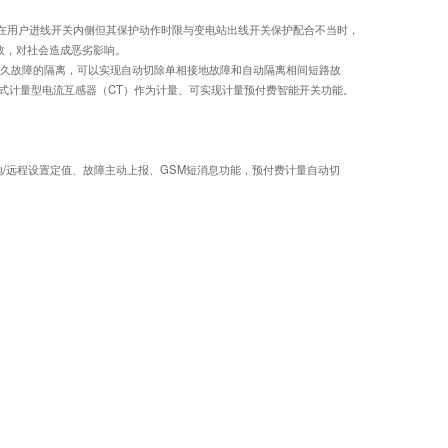
发生在用户进线开关内侧但其保护动作时限与变电站出线开关保护配合不当时，
故，对社会造成恶劣影响。
永久故障的隔离，可以实现自动切除单相接地故障和自动隔离相间短路故
式计量型电流互感器（CT）作为计量、可实现计量预付费智能开关功能。
/远程设置定值、故障主动上报、GSM短消息功能，预付费计量自动切