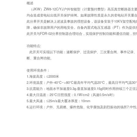
概述
（JKW）ZW8-12C/YJ户外智能型（计量预付费型）高压真空断路
均会造成变电站出线开关保护掉闸。如果故障性质是永久的变电站开关重
此分界开关是解决上述波及事故的理想设备，该设备安装于10KV架空配
障，确保非故障用户的用电安全。自备内置式电压互感器（PT）作为提供
此开关与FDR-02分界控制器合理结合，实现保护控制功能和通信功能
功能特点:
此开关可实现以下功能：速断保护、过流保护、三次重合闸、事件记录、
断、重合闸功能。
使用环境条件：
1.海拔高度：≤2000米
2.环境温度：户外-40℃~+80℃最高年平均气温20℃，最高日平均气温30
3.抗震能力：地面水平加速度0.3g.垂直加速度0.15g同时作用持续三个正弦波
4.最大日温差：25℃日照强度：0.1W/cm2（风速0.5m/s时）
5.最大风速：≤25m/s最大覆冰厚度：10mm
6.运行环境：户外、无易燃、爆炸危险、化学腐蚀及剧烈振动的场所7.