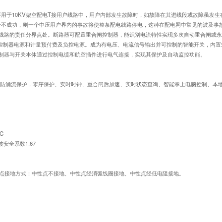
器主要用于10KV架空配电T接用户线路中，用户内部发生故障时，如故障在其进线段或故障虽
合不成功，则一个中压用户界内的事故将使整条配电线路停电，这种在配电网中常见的波及事
电线路的责任分界点处。断路器可配置重合闸控制器，能识别电流特性实现多次自动重合闸或
控制器电源和计量预付费及负控电源。成为有电压、电流信号输出并可控制的智能开关，内置
，控制器与开关本体通过控制电缆和航空插件进行电气连接，实现其保护及自动监控功能。
防涌流保护，零序保护、实时时钟、重合闸后加速、实时状态查询、智能掌上电脑控制、本地
℃
安全系数1.67
中性点接地方式：中性点不接地、中性点经消弧线圈接地、中性点经低电阻接地。