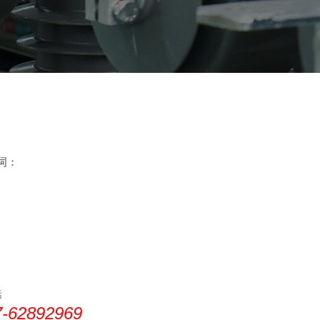
键词：
话
7-62892969