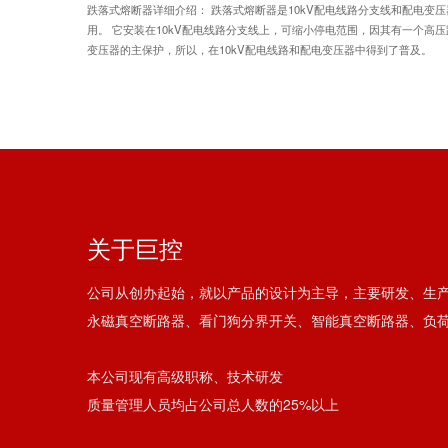
跌落式熔断器详细介绍： 跌落式熔断器是10kV配电线路分支线和配电变
用。 它安装在10kV配电线路分支线上，可缩小停电范围，因其有一个
变压器的主保护，所以，在10kV配电线路和配电变压器中得到了普及。
关于巨控
公司从创办起始，就以产品的设计为主导，主要研发、生
永磁真空断路器、看门狗分界开关、智能真空断路器、负
本公司现有高级职称、技术研发
质量管理人员均占公司总人数的25%以上