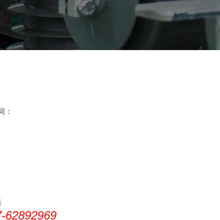
键词：
话
7-62892969